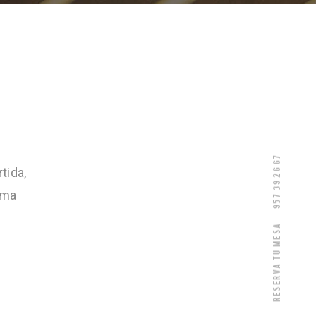
957 39 26 67
tida,
rma
Reserva tu mesa